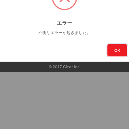
今月
フォロー
0杯
7
エラー
不明なエラーが起きました。
順
店舗順
OK
© 2017 Clear Inc.