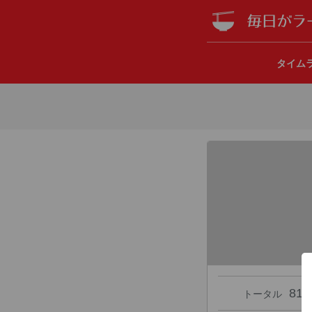
タイム
81
トータル