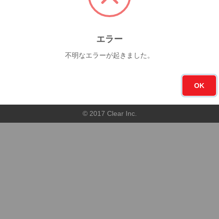
今月
フォロー
0杯
1
エラー
不明なエラーが起きました。
順
店舗順
OK
© 2017 Clear Inc.