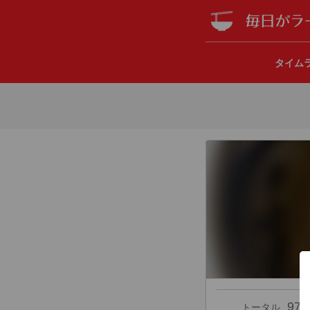
タイム
97
トータル