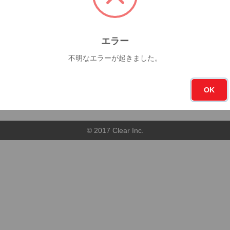
今月
フォロー
0杯
0
エラー
不明なエラーが起きました。
順
店舗順
OK
© 2017 Clear Inc.