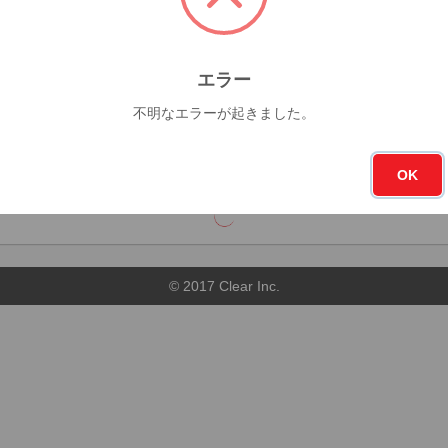
1杯
今月
フォロー
エラー
0杯
111
不明なエラーが起きました。
順
店舗順
OK
© 2017 Clear Inc.