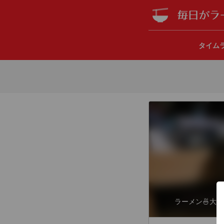
タイム
ラーメン🍜大