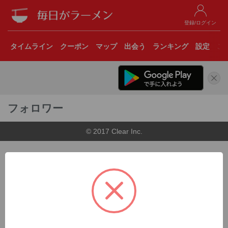
登録/ログイン
タイムライン
クーポン
マップ
出会う
ランキング
設定
こ
フォロワー
© 2017 Clear Inc.