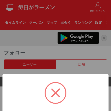
登録/ログイン
タイムライン
クーポン
マップ
出会う
ランキング
設定
こ
フォロー
ユーザー
店舗
© 2017 Clear Inc.