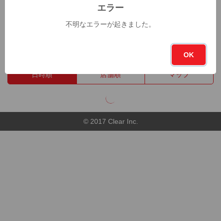
131杯
トータル
エラー
不明なエラーが起きました。
今週
今月
フォロー
フォロワー
0杯
0杯
15
7
OK
日時順
店舗順
マップ
© 2017 Clear Inc.