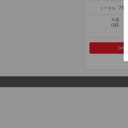
75
トータル
今週
0杯
日時