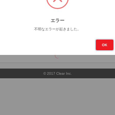
7杯
今月
フォロー
エラー
0杯
4
不明なエラーが起きました。
順
店舗順
OK
© 2017 Clear Inc.