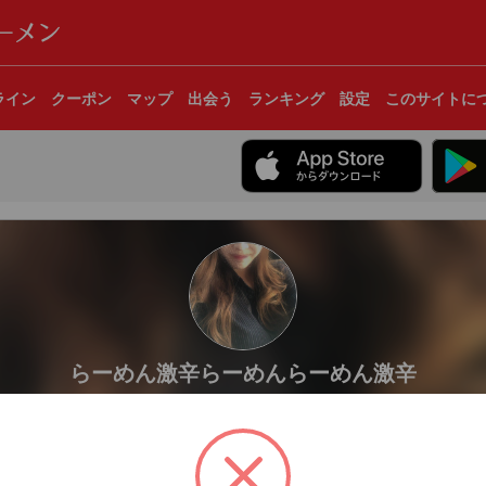
ライン
クーポン
マップ
出会う
ランキング
設定
このサイトに
らーめん激辛らーめんらーめん激辛
新潟県新潟市中央区
てるだけです🫨