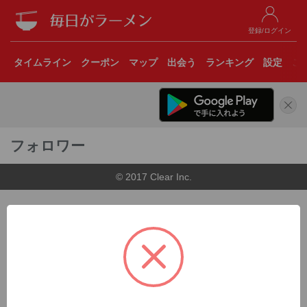
登録/ログイン
タイムライン
クーポン
マップ
出会う
ランキング
設定
こ
フォロワー
© 2017 Clear Inc.