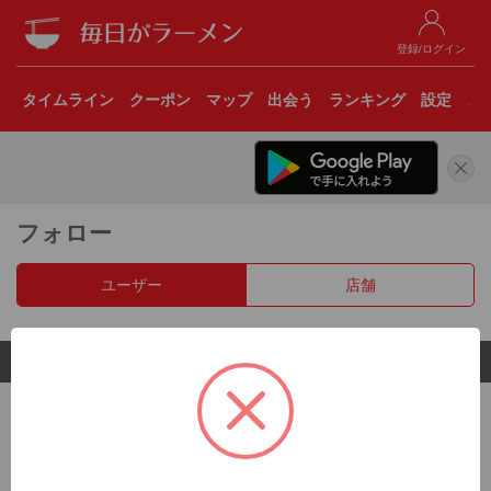
登録/ログイン
タイムライン
クーポン
マップ
出会う
ランキング
設定
こ
フォロー
ユーザー
店舗
© 2017 Clear Inc.