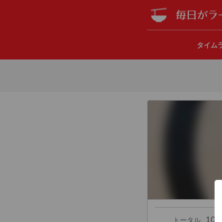
タイム
10
トータル