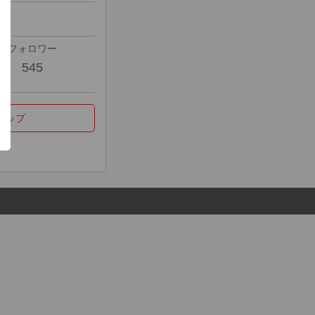
フォロワー
545
マップ