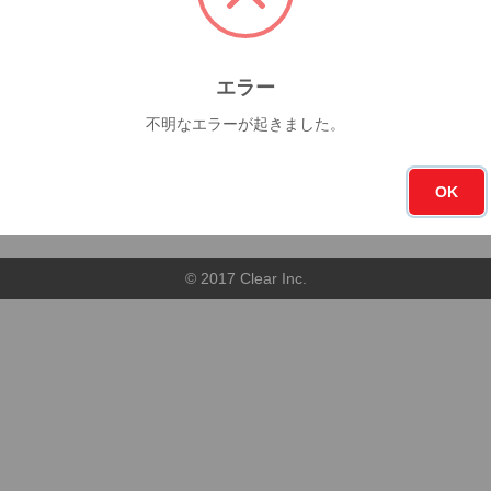
今月
フォロー
0杯
90
エラー
不明なエラーが起きました。
順
店舗順
OK
© 2017 Clear Inc.