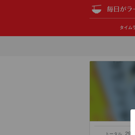
タイム
29
トータル