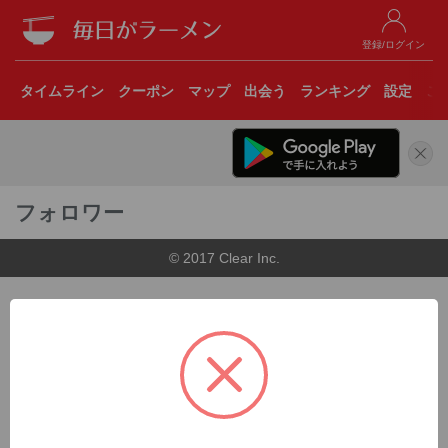
登録/ログイン
タイムライン
クーポン
マップ
出会う
ランキング
設定
こ
フォロワー
© 2017 Clear Inc.