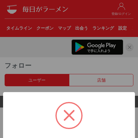
登録/ログイン
タイムライン
クーポン
マップ
出会う
ランキング
設定
こ
フォロー
ユーザー
店舗
© 2017 Clear Inc.