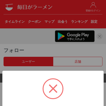
登録/ログイン
タイムライン
クーポン
マップ
出会う
ランキング
設定
こ
フォロー
ユーザー
店舗
© 2017 Clear Inc.