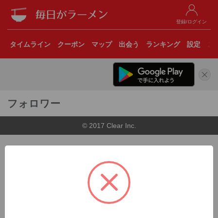
登録/ログイン
タイムライン
クーポン
マップ
出会う
ランキング
設定
こ
フォロワー
© 2017 Clear Inc.