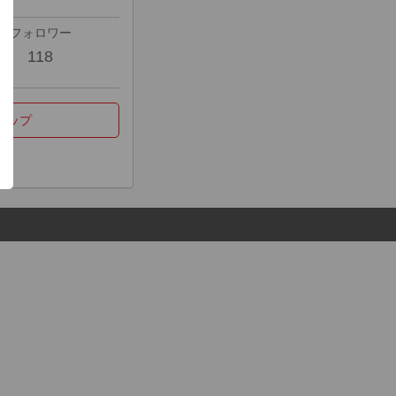
フォロワー
118
マップ