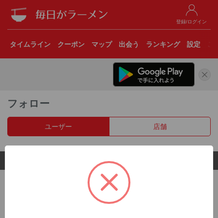
登録/ログイン
タイムライン
クーポン
マップ
出会う
ランキング
設定
こ
フォロー
ユーザー
店舗
© 2017 Clear Inc.