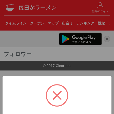
登録/ログイン
タイムライン
クーポン
マップ
出会う
ランキング
設定
こ
フォロワー
© 2017 Clear Inc.