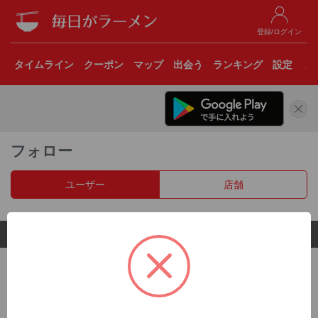
登録/ログイン
タイムライン
クーポン
マップ
出会う
ランキング
設定
こ
フォロー
ユーザー
店舗
© 2017 Clear Inc.