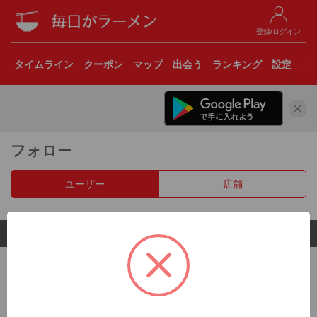
登録/ログイン
タイムライン
クーポン
マップ
出会う
ランキング
設定
こ
フォロー
ユーザー
店舗
© 2017 Clear Inc.