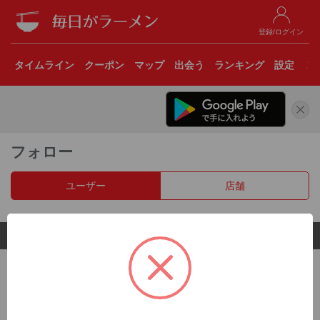
登録/ログイン
タイムライン
クーポン
マップ
出会う
ランキング
設定
こ
フォロー
ユーザー
店舗
© 2017 Clear Inc.