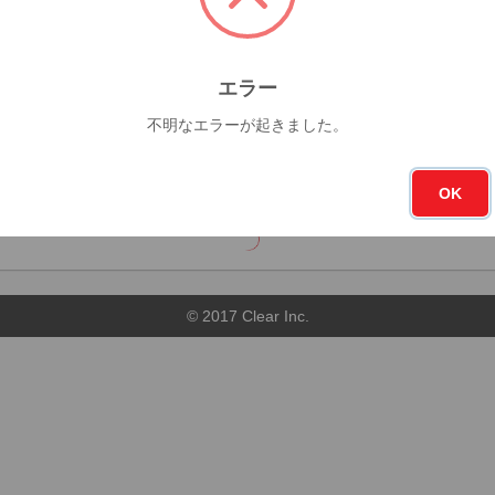
杯
今月
フォロー
エラー
0杯
5
不明なエラーが起きました。
順
店舗順
OK
© 2017 Clear Inc.