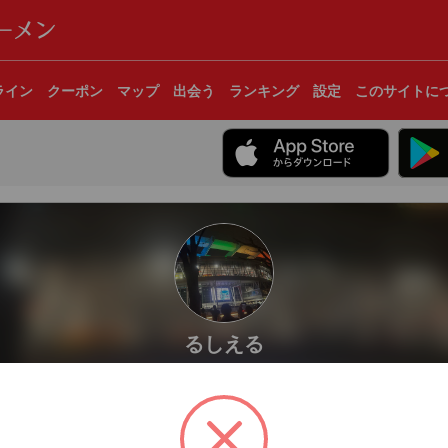
ライン
クーポン
マップ
出会う
ランキング
設定
このサイトに
るしえる
長野県
かりルーティンで食べているかも🍜 だって好きなんだもん🍜