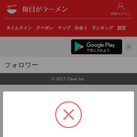
登録/ログイン
タイムライン
クーポン
マップ
出会う
ランキング
設定
こ
フォロワー
© 2017 Clear Inc.