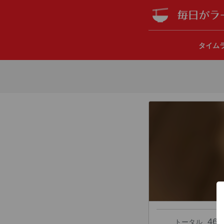
タイム
46
トータル