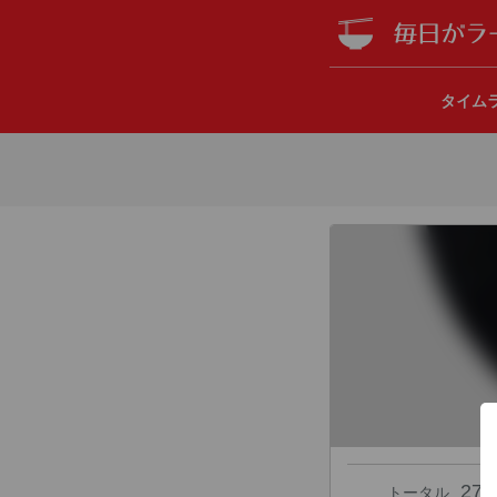
タイム
27
トータル