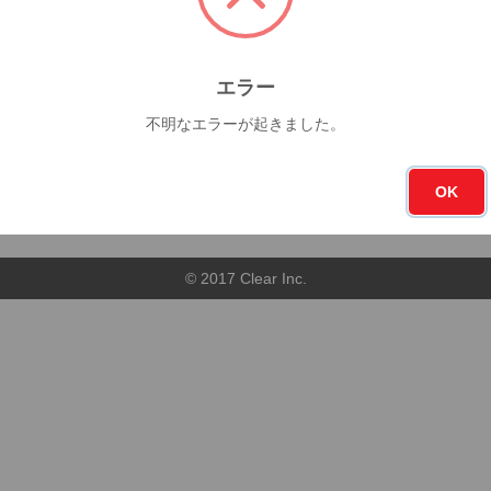
今月
フォロー
0杯
1
エラー
不明なエラーが起きました。
順
店舗順
OK
© 2017 Clear Inc.