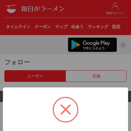
登録/ログイン
タイムライン
クーポン
マップ
出会う
ランキング
設定
こ
フォロー
ユーザー
店舗
© 2017 Clear Inc.