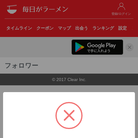
登録/ログイン
タイムライン
クーポン
マップ
出会う
ランキング
設定
こ
フォロワー
© 2017 Clear Inc.