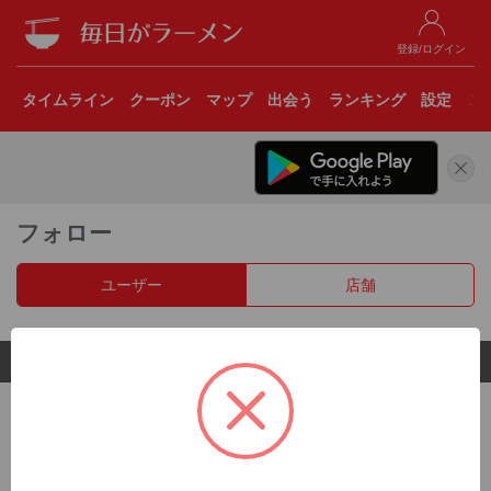
登録/ログイン
タイムライン
クーポン
マップ
出会う
ランキング
設定
こ
フォロー
ユーザー
店舗
© 2017 Clear Inc.