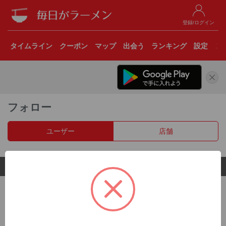
登録/ログイン
タイムライン
クーポン
マップ
出会う
ランキング
設定
こ
フォロー
ユーザー
店舗
© 2017 Clear Inc.