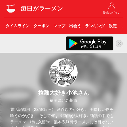
登録/ログイン
タイムライン
クーポン
マップ
出会う
ランキング
設定
こ
拉麺大好き小池さん
福岡県北九州市
麺活記録用（22/8/15～） 酒呑むのが好き。 美味しい物を
喰うのが好き。 そして何より麺類が大好き♪ 麺類の中でも
ラーメン、特に久留米・熊本系豚骨ラーメンには目がない