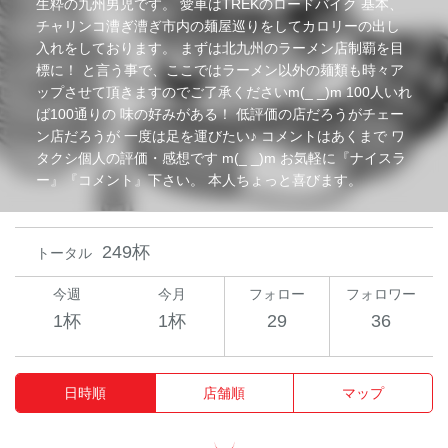
生粋の九州男児です。 愛車はTREKのロードバイク 基本、
チャリンコ漕ぎ漕ぎ市内の麺屋巡りをしてカロリーの出し
入れをしております。 まずは北九州のラーメン店制覇を目
標に！ と言う事で、ここではラーメン以外の麺類も時々ア
ップさせて頂きますのでご了承くださいm(_ _)m 100人いれ
ば100通りの 味の好みがある！ 低評価の店だろうがチェー
ン店だろうが 一度は足を運びたい♪ コメントはあくまで ワ
タクシ個人の評価・感想です m(_ _)m お気軽に『ナイスラ
ー』『コメント』下さい。 本人ちょっと喜びます。
249杯
トータル
今週
今月
フォロー
フォロワー
1杯
1杯
29
36
日時順
店舗順
マップ