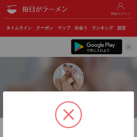
登録/ログイン
タイムライン
クーポン
マップ
出会う
ランキング
設定
こ
ラーメンお役人
北海道
22杯
トータル