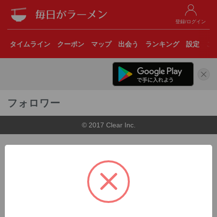
登録/ログイン
タイムライン
クーポン
マップ
出会う
ランキング
設定
こ
フォロワー
© 2017 Clear Inc.