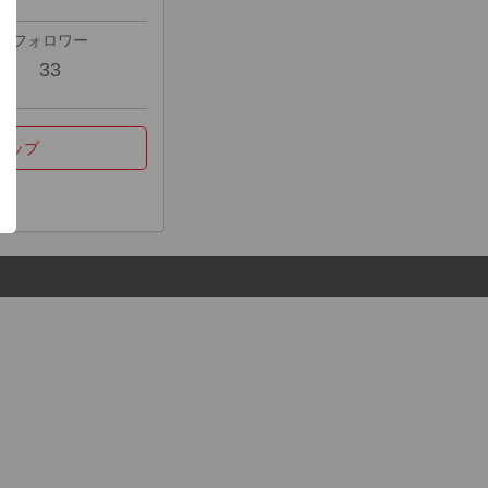
フォロワー
33
マップ