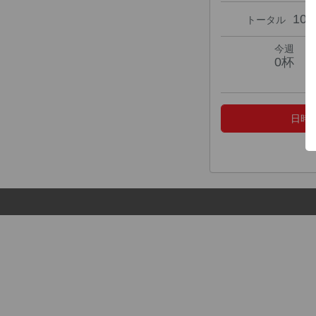
10
トータル
今週
0杯
日時