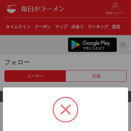
登録/ログイン
タイムライン
クーポン
マップ
出会う
ランキング
設定
こ
フォロー
ユーザー
店舗
© 2017 Clear Inc.