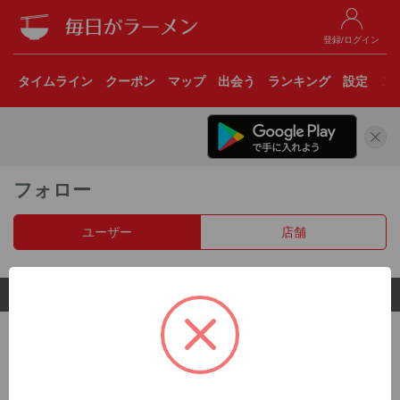
登録/ログイン
タイムライン
クーポン
マップ
出会う
ランキング
設定
こ
フォロー
ユーザー
店舗
© 2017 Clear Inc.