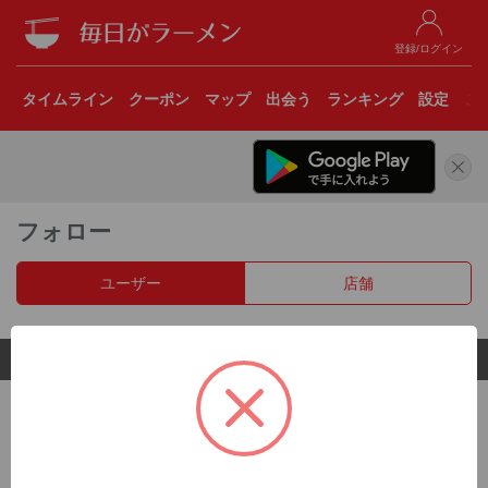
登録/ログイン
タイムライン
クーポン
マップ
出会う
ランキング
設定
こ
フォロー
ユーザー
店舗
© 2017 Clear Inc.