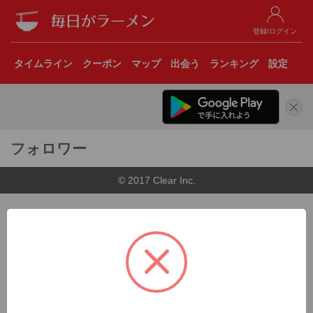
登録/ログイン
タイムライン
クーポン
マップ
出会う
ランキング
設定
こ
フォロワー
© 2017 Clear Inc.