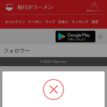
登録/ログイン
タイムライン
クーポン
マップ
出会う
ランキング
設定
こ
フォロワー
© 2017 Clear Inc.