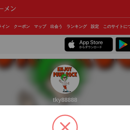
ライン
クーポン
マップ
出会う
ランキング
設定
このサイトに
tky88888
千葉県松戸市
9杯