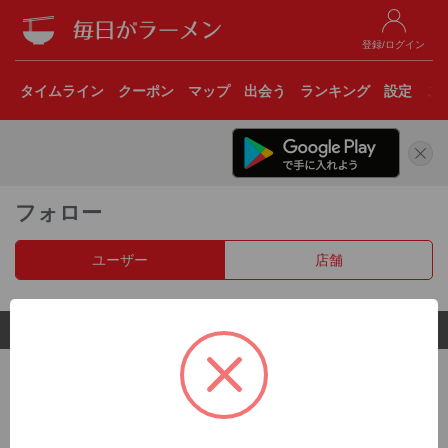
登録/ログイン
タイムライン
クーポン
マップ
出会う
ランキング
設定
こ
フォロー
ユーザー
店舗
© 2017 Clear Inc.