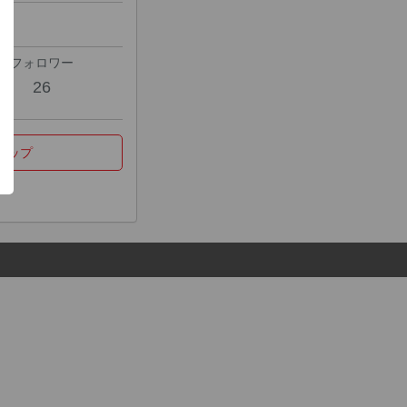
フォロワー
26
マップ