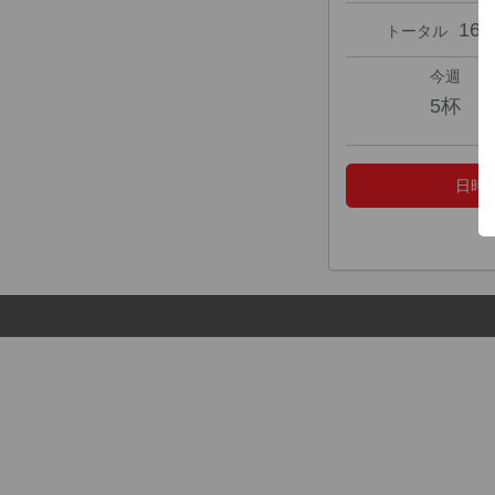
16
トータル
今週
5杯
日時