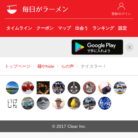
登録/ログイン
タイムライン
クーポン
マップ
出会う
ランキング
設定
こ
トップページ
麺やhide
らの声
ナイスラー！
© 2017 Clear Inc.