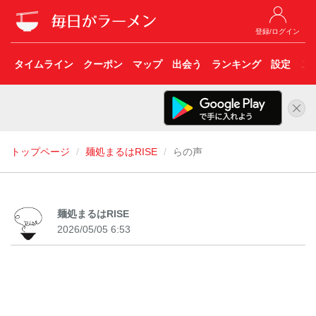
登録/ログイン
タイムライン
クーポン
マップ
出会う
ランキング
設定
こ
トップページ
麺処まるはRISE
らの声
麺処まるはRISE
2026/05/05 6:53