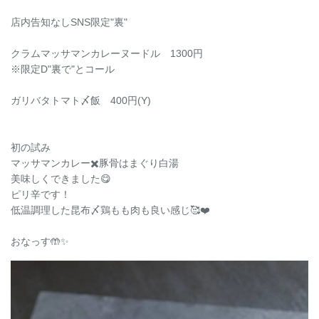
店内告知なしSNS限定"裏"
クラムマッサマンカレーヌードル 1300円
※限定D"裏で"とコール
ガリバタトマト〆飯 400円(Y)
初の試み
マッサマンカレー✖️豚骨はまぐり白湯
美味しくできました😋
ピリ辛です！
低温調理した昆布〆鶏もも肉も良い感じ🥰❤️
おなっす🤲✨