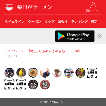
登録/ログイン
タイムライン
クーポン
マップ
出会う
ランキング
設定
こ
トップページ
和だしらぁめんうめきち
らの声
ナイスラー！
© 2017 Clear Inc.