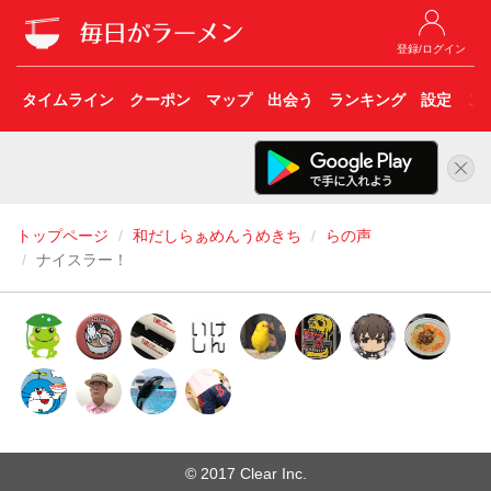
登録/ログイン
タイムライン
クーポン
マップ
出会う
ランキング
設定
こ
トップページ
和だしらぁめんうめきち
らの声
ナイスラー！
© 2017 Clear Inc.