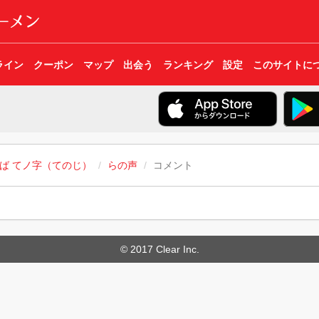
ライン
クーポン
マップ
出会う
ランキング
設定
このサイトに
ば てノ字（てのじ）
らの声
コメント
© 2017 Clear Inc.